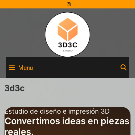
Skip
to
content
S
Menu
3d3c
Estudio de diseño e impresión 3D
Convertimos ideas en piezas
reales
.